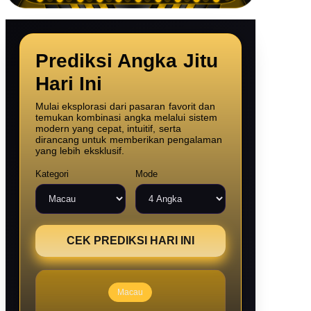
Prediksi Angka Jitu
Hari Ini
Mulai eksplorasi dari pasaran favorit dan
temukan kombinasi angka melalui sistem
modern yang cepat, intuitif, serta
dirancang untuk memberikan pengalaman
yang lebih eksklusif.
Kategori
Mode
CEK PREDIKSI HARI INI
Macau