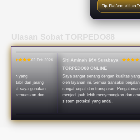
Tip: Platform piliha
Ulasan Sobat TORPEDO88
Siti Aminah â€¢ Surabaya
02 Feb 2026
0
TORPEDO88 ONLINE
hiburan yang
Saya sangat senang dengan kualitas yang di
at stabil dan jarang
oleh layanan ini. Semua transaksi berjalan de
is saat saya gunakan.
sangat cepat dan transparan. Pengalaman be
angat memuaskan dan
menjadi jauh lebih menyenangkan dan aman b
sistem proteksi yang andal.