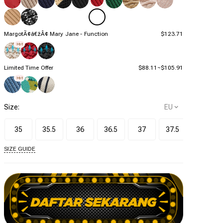
MargotÃ¢â€žÂ¢ Mary Jane - Function
$123.71
Hot
Limited Time Offer
$88.11~$105.91
Hot
Size:
35
35.5
36
36.5
37
37.5
38
SIZE GUIDE