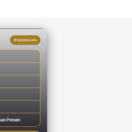
Updated Info
san Pemain