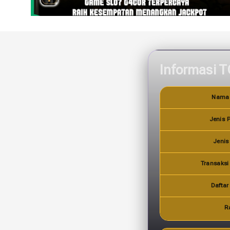
Informasi
Nama 
Jenis 
Jenis
Transaks
Daftar
R