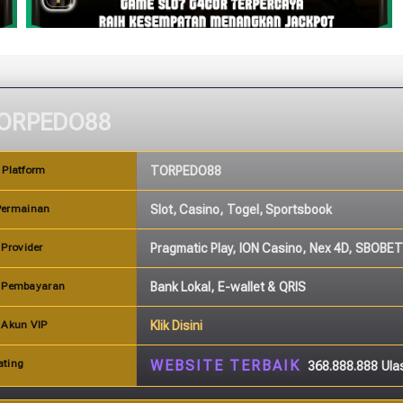
 TORPEDO88
Platform
TORPEDO88
Permainan
Slot, Casino, Togel, Sportsbook
 Provider
Pragmatic Play, ION Casino, Nex 4D, SBOBET
i Pembayaran
Bank Lokal, E-wallet & QRIS
 Akun VIP
Klik Disini
ating
WEBSITE TERBAIK
368.888.888 Ula