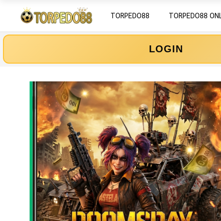
TORPEDO88
TORPEDO88 ONL
LOGIN