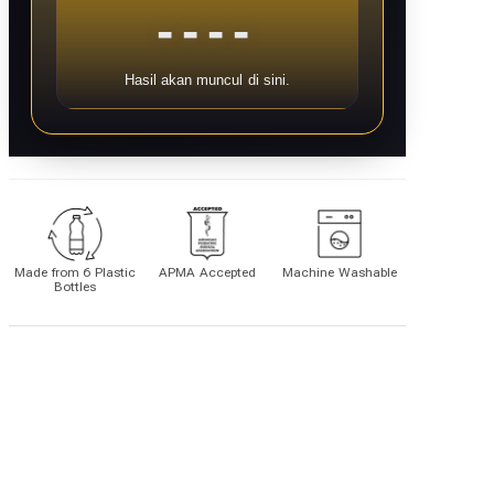
----
Hasil akan muncul di sini.
Made from 6 Plastic
APMA Accepted
Machine Washable
Bottles