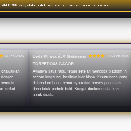
n TORPEDO88 yang stabil untuk pengalaman bermain tanpa hambatan.
Dedi Wijaya â€¢ Makassar
4 Feb 2026
06 Feb 2026
TORPEDO88 GACOR
tawarkan
Awalnya saya ragu, tetapi setelah mencoba platform ini
ngan
secara langsung, hasilnya luar biasa. Keuntungan yang
rmain
didapatkan benar-benar nyata dan proses penarikan
erkat
dana tidak berbelit-belit. Sangat direkomendasikan
untuk dicoba.